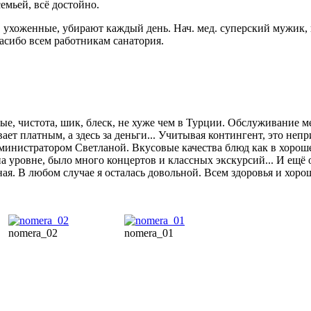
емьей, всё достойно.
, ухоженные, убирают каждый день. Нач. мед. суперский мужик, 
асибо всем работникам санатория.
ые, чистота, шик, блеск, не хуже чем в Турции. Обслуживание м
ает платным, а здесь за деньги... Учитывая контингент, это неп
Администратором Светланой. Вкусовые качества блюд как в хорош
на уровне, было много концертов и классных экскурсий... И ещё о
ная. В любом случае я осталась довольной. Всем здоровья и хоро
nomera_02
nomera_01