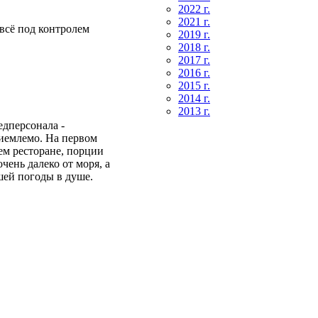
2022 г.
2021 г.
всё под контролем
2019 г.
2018 г.
2017 г.
2016 г.
2015 г.
2014 г.
2013 г.
едперсонала -
риемлемо. На первом
ем ресторане, порции
чень далеко от моря, а
шей погоды в душе.